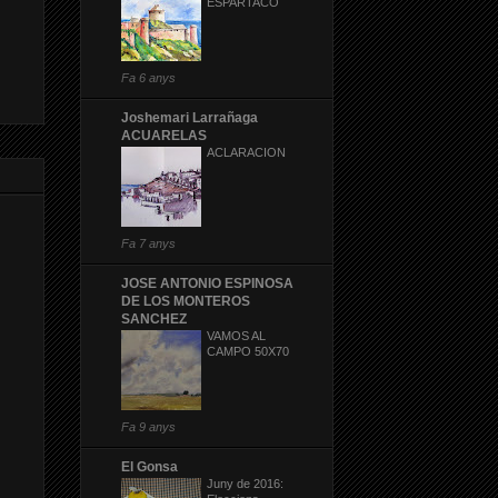
ESPARTACO
Fa 6 anys
Joshemari Larrañaga
ACUARELAS
ACLARACION
Fa 7 anys
JOSE ANTONIO ESPINOSA
DE LOS MONTEROS
SANCHEZ
VAMOS AL
CAMPO 50X70
Fa 9 anys
El Gonsa
Juny de 2016: