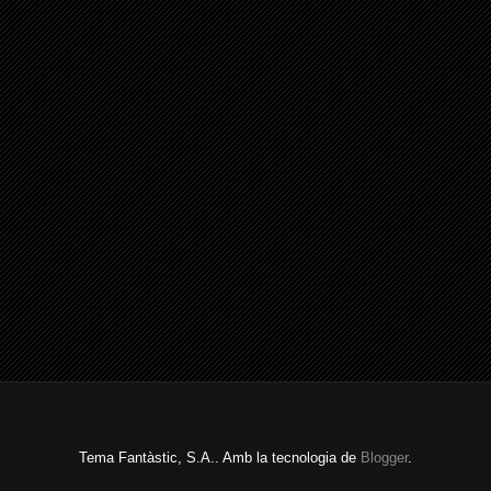
Tema Fantàstic, S.A.. Amb la tecnologia de
Blogger
.