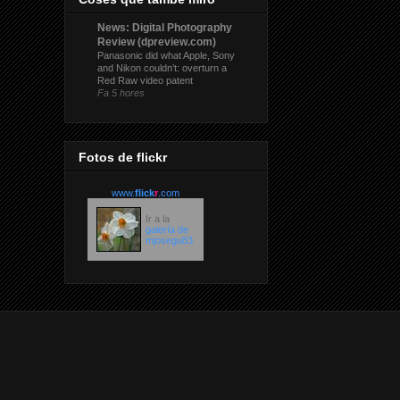
News: Digital Photography
Review (dpreview.com)
Panasonic did what Apple, Sony
and Nikon couldn’t: overturn a
Red Raw video patent
Fa 5 hores
Fotos de flickr
www.
flick
r
.com
Ir a la
galería de
mjosegu83