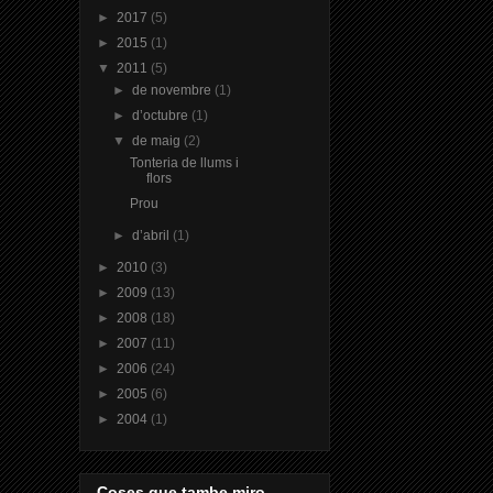
►
2017
(5)
►
2015
(1)
▼
2011
(5)
►
de novembre
(1)
►
d’octubre
(1)
▼
de maig
(2)
Tonteria de llums i
flors
Prou
►
d’abril
(1)
►
2010
(3)
►
2009
(13)
►
2008
(18)
►
2007
(11)
►
2006
(24)
►
2005
(6)
►
2004
(1)
Coses que tambe miro