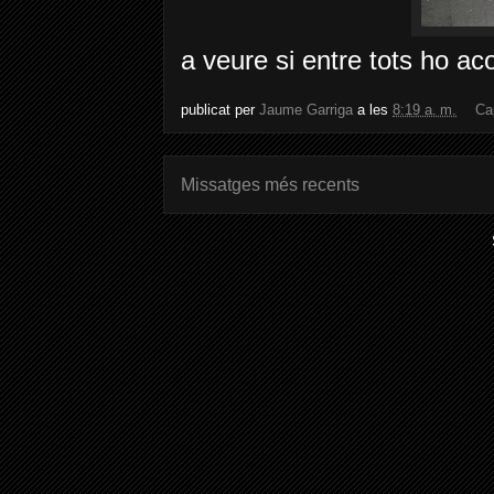
a veure
si
entre
tots
ho
ac
publicat per
Jaume Garriga
a les
8:19 a. m.
Ca
Missatges més recents