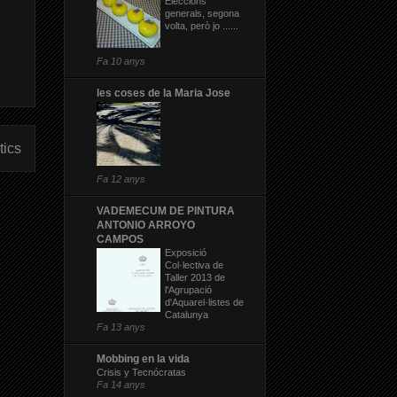
Eleccions
generals, segona
volta, però jo ......
Fa 10 anys
les coses de la Maria Jose
tics
Fa 12 anys
VADEMECUM DE PINTURA
ANTONIO ARROYO
CAMPOS
Exposició
Col·lectiva de
Taller 2013 de
l'Agrupació
d'Aquarel·listes de
Catalunya
Fa 13 anys
Mobbing en la vida
Crisis y Tecnócratas
Fa 14 anys